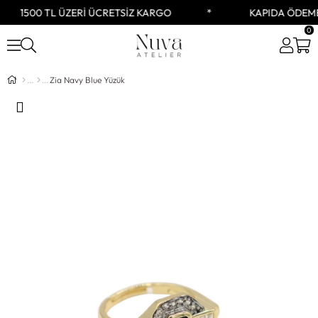
1500 TL ÜZERİ ÜCRETSİZ KARGO
KAPIDA ÖDEME
0
Zia Navy Blue Yüzük