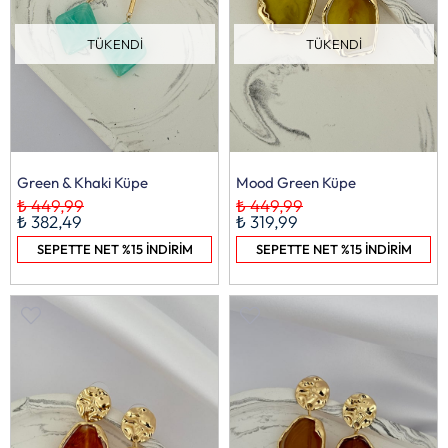
TÜKENDI
TÜKENDI
Green & Khaki Küpe
Mood Green Küpe
₺ 449,99
₺ 449,99
₺ 382,49
₺ 319,99
SEPETTE NET %15 İNDİRİM
SEPETTE NET %15 İNDİRİM