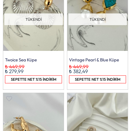
TÜKENDI
TÜKENDI
Twoice Sea Küpe
Vintage Pearl & Blue Küpe
₺ 449,99
₺ 449,99
₺ 279,99
₺ 382,49
SEPETTE NET %15 İNDİRİM
SEPETTE NET %15 İNDİRİM