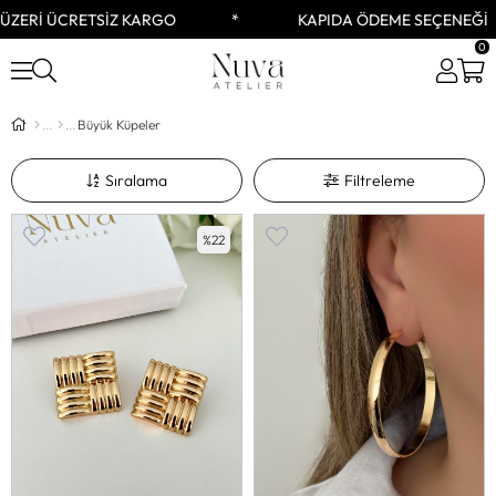
İZ KARGO
KAPIDA ÖDEME SEÇENEĞİ
0
Büyük Küpeler
Sıralama
Filtreleme
%22
%25