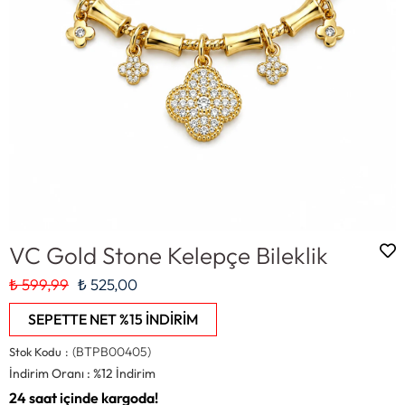
VC Gold Stone Kelepçe Bileklik
₺ 599,99
₺ 525,00
SEPETTE NET %15 İNDİRİM
(BTPB00405)
Stok Kodu
İndirim Oranı
:
%
12
İndirim