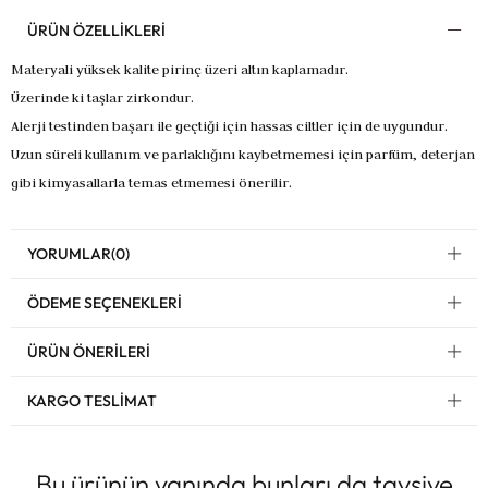
ÜRÜN ÖZELLIKLERI
Materyali yüksek kalite pirinç üzeri altın kaplamadır.
Üzerinde ki taşlar zirkondur.
Alerji testinden başarı ile geçtiği için hassas ciltler için de uygundur.
Uzun süreli kullanım ve parlaklığını kaybetmemesi için parfüm, deterjan
gibi kimyasallarla temas etmemesi önerilir.
YORUMLAR
(0)
ÖDEME SEÇENEKLERI
ÜRÜN ÖNERILERI
KARGO TESLIMAT
Bu ürünün yanında bunları da tavsiye