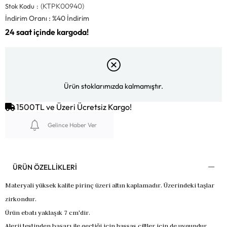
(KTPK00940)
Stok Kodu
İndirim Oranı
:
%
40
İndirim
Ürün stoklarımızda kalmamıştır.
1500TL ve Üzeri Ücretsiz Kargo!
Gelince Haber Ver
ÜRÜN ÖZELLIKLERI
Materyali yüksek kalite pirinç üzeri altın kaplamadır. Üzerindeki taşlar
zirkondur.
Ürün ebatı yaklaşık 7 cm'dir.
Alerji testinden başarı ile geçtiği için hassas ciltler için de uygundur.