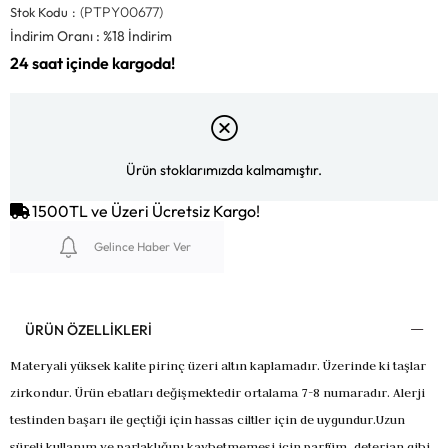
(PTPY00677)
Stok Kodu
İndirim Oranı
:
%
18
İndirim
Ürün stoklarımızda kalmamıştır.
1500TL ve Üzeri Ücretsiz Kargo!
Gelince Haber Ver
ÜRÜN ÖZELLIKLERI
Materyali yüksek kalite pirinç üzeri altın kaplamadır.
Üzerinde ki taşlar
zirkondur. Ürün ebatları değişmektedir ortalama 7-8 numaradır.
Alerji
testinden başarı ile geçtiği için hassas ciltler için de uygundur.
Uzun
süreli kullanım ve parlaklığını kaybetmemesi için parfüm, deterjan gibi