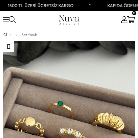
1500 TL ÜZERİ ÜCRETSİZ KARGO
KAPIDA ÖDEME 
0
Set Yüzük