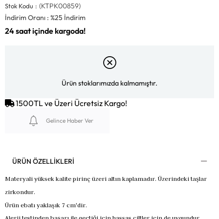
(KTPK00859)
Stok Kodu
İndirim Oranı
:
%
25
İndirim
Ürün stoklarımızda kalmamıştır.
1500TL ve Üzeri Ücretsiz Kargo!
Gelince Haber Ver
ÜRÜN ÖZELLIKLERI
Materyali yüksek kalite pirinç üzeri altın kaplamadır. Üzerindeki taşlar
zirkondur.
Ürün ebatı yaklaşık 7 cm'dir.
Alerji testinden başarı ile geçtiği için hassas ciltler için de uygundur.