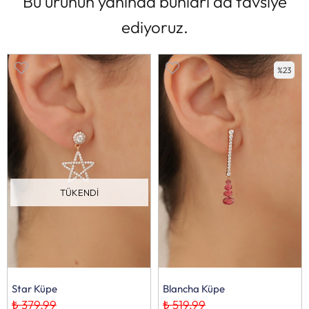
Bu ürünün yanında bunları da tavsiye
ediyoruz.
%23
TÜKENDI
Star Küpe
Blancha Küpe
₺ 379,99
₺ 519,99