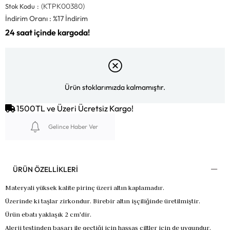
(KTPK00380)
Stok Kodu
İndirim Oranı
:
%
17
İndirim
Ürün stoklarımızda kalmamıştır.
1500TL ve Üzeri Ücretsiz Kargo!
Gelince Haber Ver
ÜRÜN ÖZELLIKLERI
Materyali yüksek kalite pirinç üzeri altın kaplamadır.
Üzerinde ki taşlar zirkondur. Birebir altın işçiliğinde üretilmiştir.
Ürün ebatı yaklaşık 2 cm'dir.
Alerji testinden başarı ile geçtiği için hassas ciltler için de uygundur.