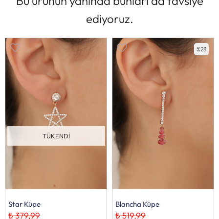
Bu ürünün yanında bunları da tavsiye
ediyoruz.
%23
TÜKENDI
Star Küpe
Blancha Küpe
₺ 379,99
₺ 519,99