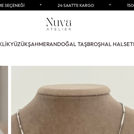
SEÇENEĞİ
24 SAATTE KARGO
1500 
KLİK
YÜZÜK
ŞAHMERAN
DOĞAL TAŞ
BROŞ
HAL HAL
SET