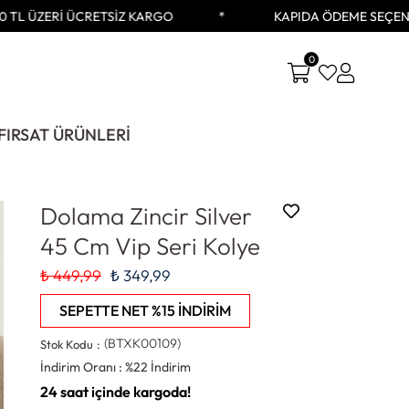
TL ÜZERİ ÜCRETSİZ KARGO
KAPIDA ÖDEME SEÇENEĞ
0
FIRSAT ÜRÜNLERİ
Dolama Zincir Silver
45 Cm Vip Seri Kolye
₺ 449,99
₺ 349,99
SEPETTE NET %15 İNDİRİM
(BTXK00109)
Stok Kodu
İndirim Oranı
:
%
22
İndirim