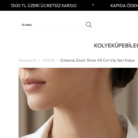
1500 TL ÜZERİ ÜCRETSİZ KARGO
KAPIDA ÖDEME 
KOLYE
KÜPE
BİLE
Anasayfa
KOLYE
Dolama Zincir Silver 45 Cm Vip Seri Kolye