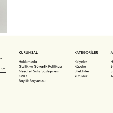
KURUMSAL
KATEGORİLER
A
dar
Hakkımızda
Kolyeler
H
Gizlilik ve Güvenlik Politikası
Küpeler
S
nder
Mesafeli Satış Sözleşmesi
Bileklikler
S
KVKK
Yüzükler
T
Bayilik Başvurusu