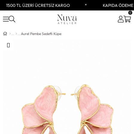
1500 TL ÜZERİ ÜCRETSİZ KARGO
KAPIDA ÖDEME S
0
Aurel Pembe Sedefli Küpe