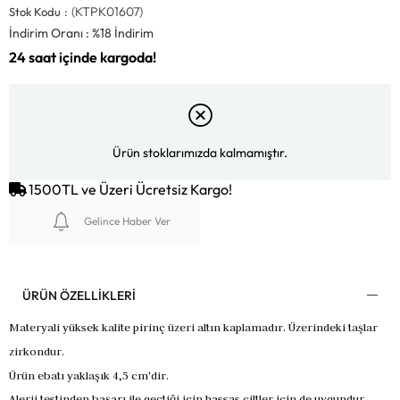
(KTPK01607)
Stok Kodu
İndirim Oranı
:
%
18
İndirim
Ürün stoklarımızda kalmamıştır.
1500TL ve Üzeri Ücretsiz Kargo!
Gelince Haber Ver
ÜRÜN ÖZELLIKLERI
Materyali yüksek kalite pirinç üzeri altın kaplamadır. Üzerindeki taşlar
zirkondur.
Ürün ebatı yaklaşık 4,5 cm'dir.
Alerji testinden başarı ile geçtiği için hassas ciltler için de uygundur.